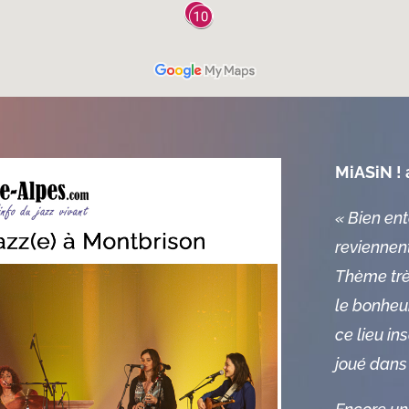
MiASiN ! 
« Bien en
reviennent
Thème très
le bonheu
ce lieu in
joué dans