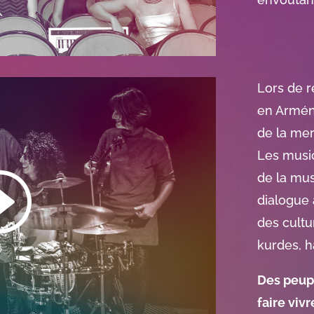
Lors de r
en Arméni
de la mer
Les music
de la mu
dialogue 
des cultu
kurdes, 
Des peupl
faire viv