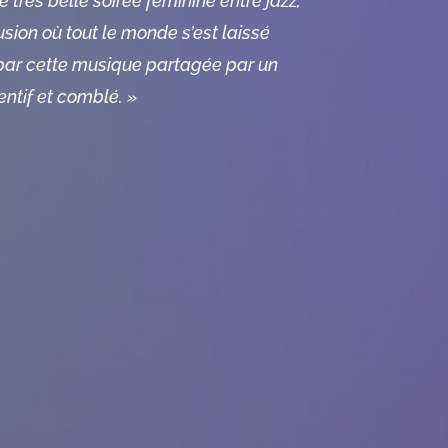
 très belle soirée féminine entre jazz,
fusion où tout le monde s’est laissé
par cette musique partagée par un
entif et comblé. »