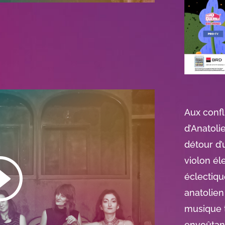
Aux confl
d’Anatoli
détour d’
violon éle
éclectiqu
anatolien
musique t
envoûtan