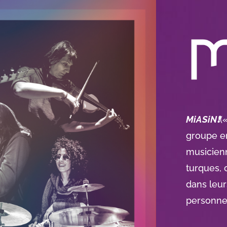
MiASiN
❗️
(
groupe e
musicien
turques, 
dans leu
personnel